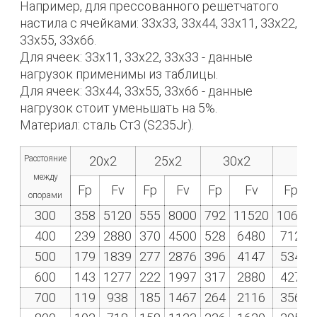
Например, для прессованного решетчатого
настила с ячейками: 33x33, 33x44, 33x11, 33x22,
33x55, 33x66.
Для ячеек: 33x11, 33x22, 33x33 - данные
нагрузок применимы из таблицы.
Для ячеек: 33x44, 33x55, 33x66 - данные
нагрузок стоит уменьшать на 5%.
Материал: cталь Ст3 (S235Jr).
Расстояние
20x2
25x2
30x2
35
между
Fp
Fv
Fp
Fv
Fp
Fv
Fp
опорами
300
358
5120
555
8000
792
11520
1068
400
239
2880
370
4500
528
6480
712
500
179
1839
277
2876
396
4147
534
600
143
1277
222
1997
317
2880
427
700
119
938
185
1467
264
2116
356