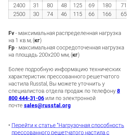
2400
31
80
48
125
69
180
71
2500
30
74
46
115
66
166
65
Fv
- максимальная распределенная нагрузка
на 1 кв.м, (
кг
)
Fp
- максимальная сосредоточенная нагрузка
на площадь 200х200 мм, (
кг
)
Более подробную информацию технических
характеристик прессованного решетчатого
настила Russtal, Вы можете уточнить у
специалистов отдела продаж по телефону
8
800 444-31-06
или по электронной
почте
sales@russtal.org
Перейти к статье "Нагрузочная способность
прессованного решетчатого настила с