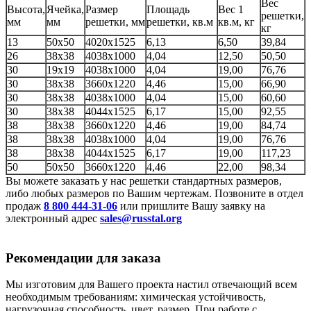
Вес
Высота,
Ячейка,
Размер
Площадь
Вес 1
решетки,
мм
мм
решетки, мм
решетки, кв.м
кв.м, кг
кг
13
50х50
4020х1525
6,13
6,50
39,84
26
38х38
4038х1000
4,04
12,50
50,50
30
19х19
4038х1000
4,04
19,00
76,76
30
38х38
3660х1220
4,46
15,00
66,90
30
38х38
4038х1000
4,04
15,00
60,60
30
38х38
4044х1525
6,17
15,00
92,55
38
38х38
3660х1220
4,46
19,00
84,74
38
38х38
4038х1000
4,04
19,00
76,76
38
38х38
4044х1525
6,17
19,00
117,23
50
50х50
3660х1220
4,46
22,00
98,34
Вы можете заказать у нас решетки стандартных размеров,
либо любых размеров по Вашим чертежам. Позвоните в отдел
продаж
8 800 444-31-06
или пришлите Вашу заявку на
электронный адрес
sales@russtal.org
Рекомендации для заказа
Мы изготовим для Вашего проекта настил отвечающий всем
необходимым требованиям: химическая устойчивость,
нагрузочная способность, цвет, размер. При работе с