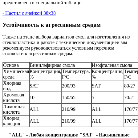
представлена в специальной таблице:
- Настил с ячейкой 38x38
Устойчивость к агрессивным средам
Также на этапе выбора вариантов смол для изготовления из
стеклопластика и работе с технической документацией мы
рекомендуем руководствоваться условным перечнем
стойкости к агрессивным средам:
Основа
Винилэфирная смола
Изофталевая смола
Химическая
Концентрация,
Температура,
Концентрация,
Темпе
среда
%
F/C
%
F/C
Хлорная
SAT
200/93
SAT
80/27
вода
Хромовая
10
150/65
5
70/21
кислота
Лимонная
ALL
210/99
ALL
170/77
кислота
Хлорид
ALL
210/99
ALL
170/77
кальция
"ALL" - Любая концентрация; "SAT" - Насыщенные