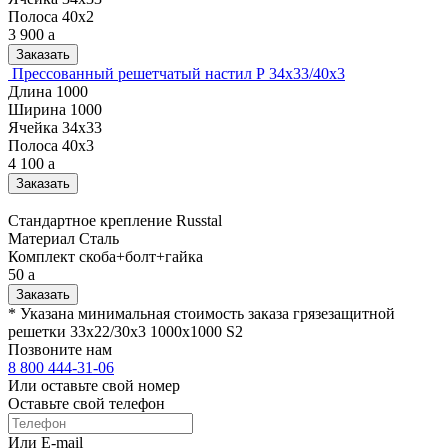
Полоса
40х2
3 900
a
Заказать
Прессованный решетчатый настил Р 34х33/40х3
Длина
1000
Ширина
1000
Ячейка
34х33
Полоса
40х3
4 100
a
Заказать
Стандартное крепление Russtal
Материал
Cталь
Комплект
скоба+болт+гайка
50
a
Заказать
* Указана минимальная стоимость заказа грязезащитной
решетки 33x22/30x3 1000x1000 S2
Позвоните нам
8 800 444-31-06
Или оставьте свой номер
Оставьте свой телефон
Или E-mail